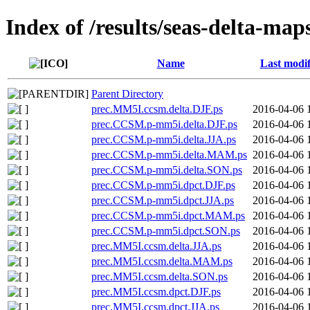
Index of /results/seas-delta-ma
Name
Last modif
Parent Directory
prec.MM5I.ccsm.delta.DJF.ps
2016-04-06 
prec.CCSM.p-mm5i.delta.DJF.ps
2016-04-06 
prec.CCSM.p-mm5i.delta.JJA.ps
2016-04-06 
prec.CCSM.p-mm5i.delta.MAM.ps
2016-04-06 
prec.CCSM.p-mm5i.delta.SON.ps
2016-04-06 
prec.CCSM.p-mm5i.dpct.DJF.ps
2016-04-06 
prec.CCSM.p-mm5i.dpct.JJA.ps
2016-04-06 
prec.CCSM.p-mm5i.dpct.MAM.ps
2016-04-06 
prec.CCSM.p-mm5i.dpct.SON.ps
2016-04-06 
prec.MM5I.ccsm.delta.JJA.ps
2016-04-06 
prec.MM5I.ccsm.delta.MAM.ps
2016-04-06 
prec.MM5I.ccsm.delta.SON.ps
2016-04-06 
prec.MM5I.ccsm.dpct.DJF.ps
2016-04-06 
prec.MM5I.ccsm.dpct.JJA.ps
2016-04-06 