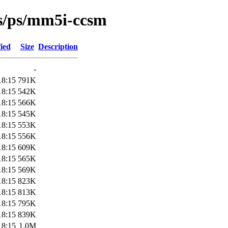
ps/ps/mm5i-ccsm
ied
Size
Description
-
18:15
791K
18:15
542K
18:15
566K
18:15
545K
18:15
553K
18:15
556K
18:15
609K
18:15
565K
18:15
569K
18:15
823K
18:15
813K
18:15
795K
18:15
839K
18:15
1.0M