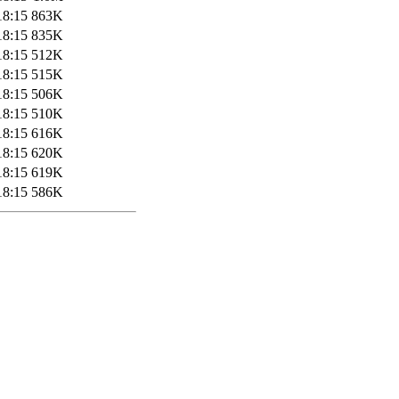
18:15
863K
18:15
835K
18:15
512K
18:15
515K
18:15
506K
18:15
510K
18:15
616K
18:15
620K
18:15
619K
18:15
586K